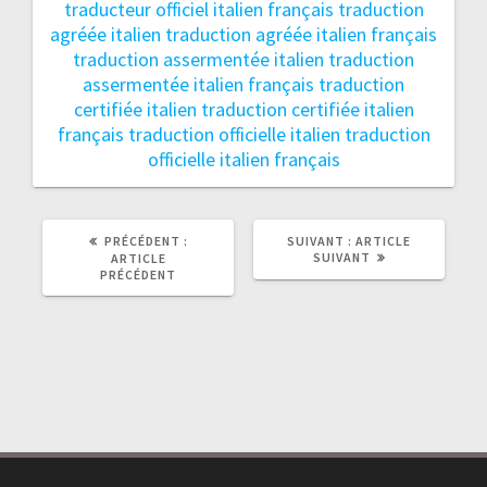
traducteur officiel italien français
traduction
agréée italien
traduction agréée italien français
traduction assermentée italien
traduction
assermentée italien français
traduction
certifiée italien
traduction certifiée italien
français
traduction officielle italien
traduction
officielle italien français
ARTICLE
ARTICLE
PRÉCÉDENT :
SUIVANT :
ARTICLE
PRÉCÉDENT
SUIVANT
SUIVANT
ARTICLE
:
:
PRÉCÉDENT